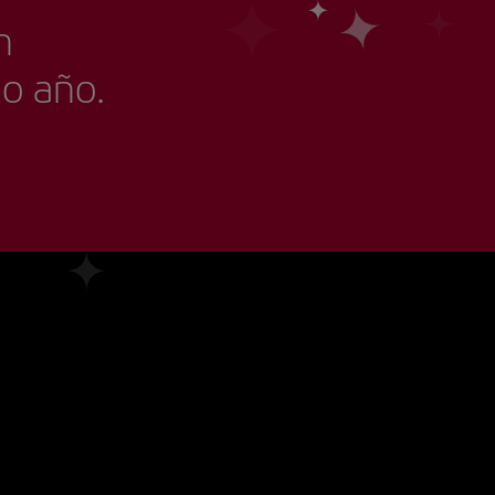
n
mo año.